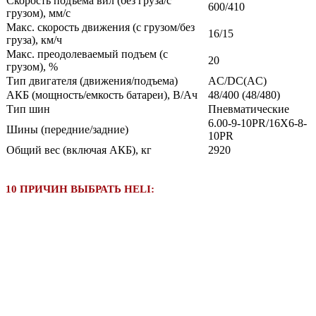
Скорость подъема вил (без груза/с
600/410
грузом), мм/с
Макс. скорость движения (с грузом/без
16/15
груза), км/ч
Макс. преодолеваемый подъем (с
20
грузом), %
Тип двигателя (движения/подъема)
AC/DC(AC)
АКБ (мощность/емкость батареи), В/Ач
48/400 (48/480)
Тип шин
Пневматические
6.00-9-10PR/16X6-8-
Шины (передние/задние)
10PR
Общий вес (включая АКБ), кг
2920
10 ПРИЧИН ВЫБРАТЬ HELI: