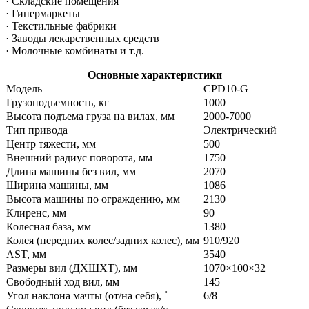
· Складские помещения
· Гипермаркеты
· Текстильные фабрики
· Заводы лекарственных средств
· Молочные комбинаты и т.д.
Основные характеристики
Модель
CPD10-G
Грузоподъемность, кг
1000
Высота подъема груза на вилах, мм
2000-7000
Тип привода
Электрический
Центр тяжести, мм
500
Внешний радиус поворота, мм
1750
Длина машины без вил, мм
2070
Ширина машины, мм
1086
Высота машины по ограждению, мм
2130
Клиренс, мм
90
Колесная база, мм
1380
Колея (передних колес/задних колес), мм
910/920
AST, мм
3540
Размеры вил (ДXШXТ), мм
1070×100×32
Свободный ход вил, мм
145
Угол наклона мачты (от/на себя), ˚
6/8