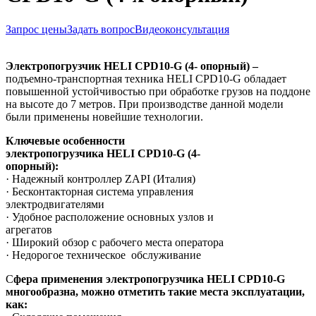
Запрос цены
Задать вопрос
Видеоконсультация
Электропогрузчик
HELI
CPD
10-
G
(4- опорный) –
подъемно-транспортная техника HELI CPD10-G обладает
повышенной устойчивостью при обработке грузов на поддоне
на высоте до 7 метров. При производстве данной модели
были применены новейшие технологии.
Ключевые особенности
электропогрузчика
HELI CPD10-
G
(4-
опорный)
:
· Надежный контроллер ZAPI (Италия)
· Бесконтакторная система управления
электродвигателями
· Удобное расположение основных узлов и
агрегатов
· Широкий обзор с рабочего места оператора
· Недорогое техническое обслуживание
С
фера применения электропогрузчика HELI CPD10-
G
многообразна, можно отметить такие места эксплуатации,
как: