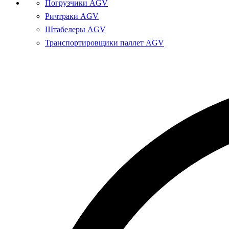
Погрузчики AGV
Ричтраки AGV
Штабелеры AGV
Транспортировщики паллет AGV