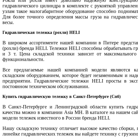
Рокла или рохля имеет довольно надежную конструкцию
гидравлического цилиндра в комплекте с рукояткой управле
узлам такое малогабаритное оборудование способно поднимат
Для более точного определения массы груза на гидравличе
весы.
Гидравлическая тележка (рохли) HELI
В широком ассортименте нашей компании в Питере представ
(рохли) бренда HELI. Тележки HELI способны обрабатывать груз
и 3 т. Цена складской техники зависит от максимального
функциональности.
Все предлагаемые нашей компанией модели являются к
складским оборудованием, которое будет незаменимым и н
предприятии. Гидравлические тележки HELI просты в экс
постоянном техническом обслуживании.
Купить гидравлическую тележку в Санкт-Петербурге (Спб)
В Санкт-Петербурге и Ленинградской области купить гидр
качества можно в компании Asia MH. В каталоге на нашем са
модели тележек известного в России бренда HELI.
Нашу складскую технику отличает высокое качество сборки, 
линейке гидравлических тележек вы найдете технику с грузопо