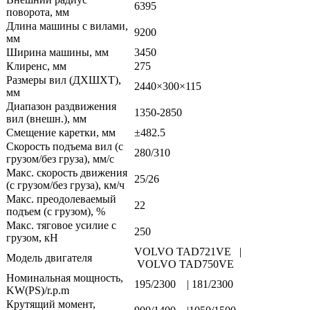
6395
поворота, мм
Длина машины с вилами,
9200
мм
Ширина машины, мм
3450
Клиренс, мм
275
Размеры вил (ДXШXТ),
2440×300×115
мм
Диапазон раздвижения
1350-2850
вил (внешн.), мм
Смещение каретки, мм
±482.5
Скорость подъема вил (с
280/310
грузом/без груза), мм/с
Макс. скорость движения
25/26
(с грузом/без груза), км/ч
Макс. преодолеваемый
22
подъем (с грузом), %
Макс. тяговое усилие с
250
грузом, кН
VOLVO TAD721VE |
Модель двигателя
VOLVO TAD750VE
Номинальная мощность,
195/2300 | 181/2300
KW(PS)/r.p.m
Крутящий момент,