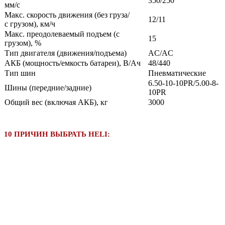
350/250
мм/с
Макс. скорость движения (без груза/
12/11
с грузом), км/ч
Макс. преодолеваемый подъем (с
15
грузом), %
Тип двигателя (движения/подъема)
AC/AC
АКБ (мощность/емкость батареи), В/Ач
48/440
Тип шин
Пневматические
6.50-10-10PR/5.00-8-
Шины (передние/задние)
10PR
Общий вес (включая АКБ), кг
3000
10 ПРИЧИН ВЫБРАТЬ HELI: