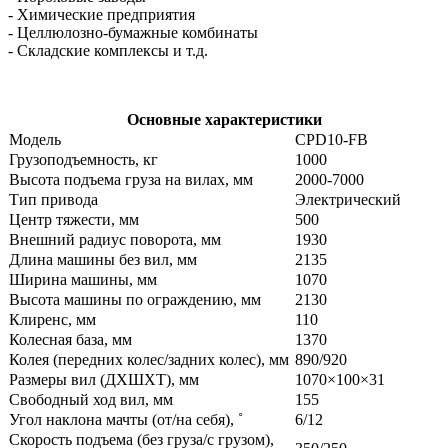
- Химические предприятия
- Целлюлозно-бумажные комбинаты
- Складские комплексы и т.д.
Основные характеристики
Модель
CPD10-FB
Грузоподъемность, кг
1000
Высота подъема груза на вилах, мм
2000-7000
Тип привода
Электрический
Центр тяжести, мм
500
Внешний радиус поворота, мм
1930
Длина машины без вил, мм
2135
Ширина машины, мм
1070
Высота машины по ограждению, мм
2130
Клиренс, мм
110
Колесная база, мм
1370
Колея (передних колес/задних колес), мм
890/920
Размеры вил (ДXШXТ), мм
1070×100×31
Свободный ход вил, мм
155
Угол наклона мачты (от/на себя), ˚
6/12
Скорость подъема (без груза/с грузом),